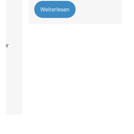
Weiterlesen
E
B