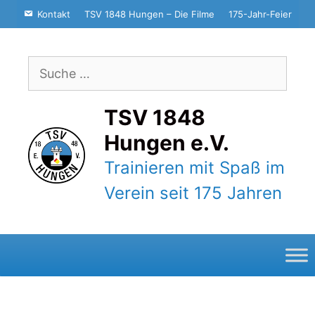
Zum
Kontakt
TSV 1848 Hungen – Die Filme
175-Jahr-Feier
Inhalt
springen
Suche
nach:
TSV 1848
Hungen e.V.
Trainieren mit Spaß im
Verein seit 175 Jahren