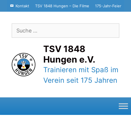
Zum
Kontakt
TSV 1848 Hungen – Die Filme
175-Jahr-Feier
Inhalt
springen
Suche
nach:
TSV 1848
Hungen e.V.
Trainieren mit Spaß im
Verein seit 175 Jahren