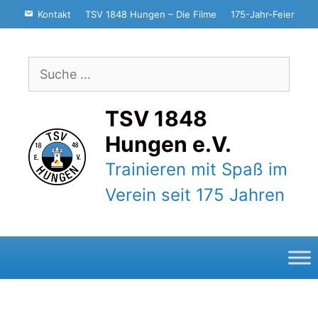
Zum
Kontakt
TSV 1848 Hungen – Die Filme
175-Jahr-Feier
Inhalt
springen
Suche
nach:
TSV 1848
Hungen e.V.
Trainieren mit Spaß im
Verein seit 175 Jahren