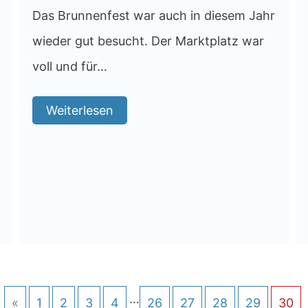
Das Brunnenfest war auch in diesem Jahr
wieder gut besucht. Der Marktplatz war
voll und für…
Weiterlesen
…
«
1
2
3
4
26
27
28
29
30