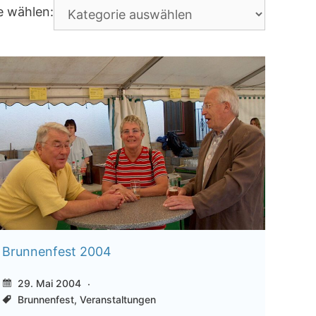
K
e wählen:
a
t
e
g
o
r
i
e
n
Brunnenfest 2004
29. Mai 2004
Brunnenfest
,
Veranstaltungen