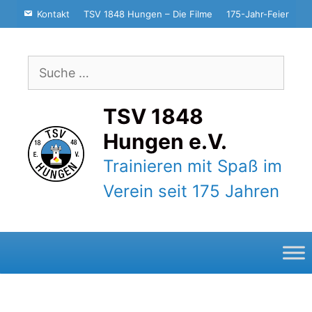
Zum
Kontakt
TSV 1848 Hungen – Die Filme
175-Jahr-Feier
Inhalt
springen
Suche
nach:
TSV 1848
Hungen e.V.
Trainieren mit Spaß im
Verein seit 175 Jahren