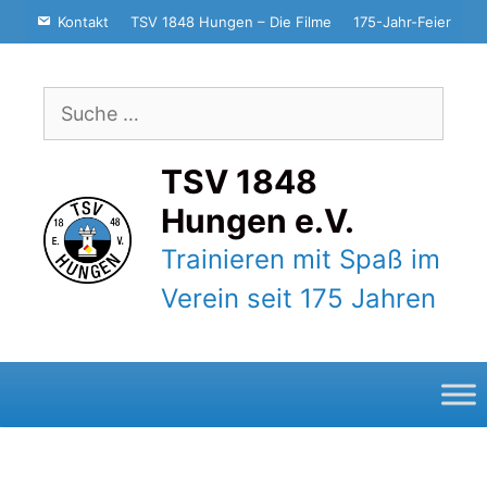
Zum
Kontakt
TSV 1848 Hungen – Die Filme
175-Jahr-Feier
Inhalt
springen
Suche
nach:
TSV 1848
Hungen e.V.
Trainieren mit Spaß im
Verein seit 175 Jahren