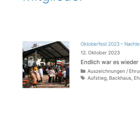
Oktoberfest 2023 – Nachle
12. Oktober 2023
Endlich war es wieder 
Kategorien
Auszeichnungen / Ehr
Schlagwörter
Aufstieg
,
Backhaus
,
Eh