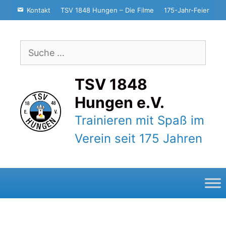
Zum
Kontakt
TSV 1848 Hungen – Die Filme
175-Jahr-Feier
Inhalt
springen
Suche
nach:
TSV 1848
Hungen e.V.
Trainieren mit Spaß im
Verein seit 175 Jahren