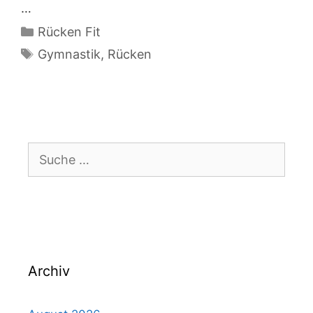
…
Kategorien
Rücken Fit
Schlagwörter
Gymnastik
,
Rücken
Suche
nach:
Archiv