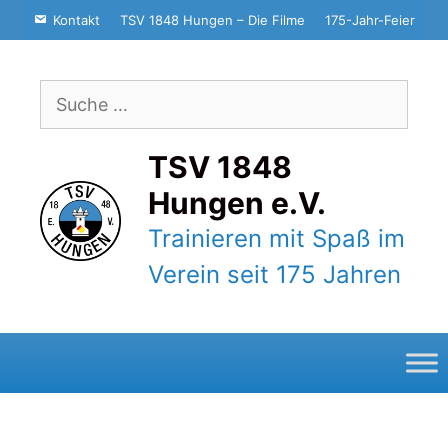
Zum
Kontakt
TSV 1848 Hungen – Die Filme
175-Jahr-Feier
Inhalt
springen
Suche
nach:
TSV 1848
Hungen e.V.
Trainieren mit Spaß im
Verein seit 175 Jahren