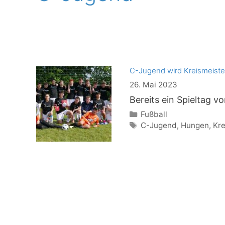
C-Jugend wird Kreismeister
26. Mai 2023
Bereits ein Spieltag v
Kategorien
Fußball
Schlagwörter
C-Jugend
,
Hungen
,
Kre