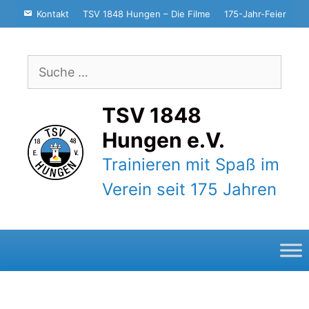
Zum
Kontakt
TSV 1848 Hungen – Die Filme
175-Jahr-Feier
Inhalt
springen
Suche
nach:
TSV 1848
Hungen e.V.
Trainieren mit Spaß im
Verein seit 175 Jahren