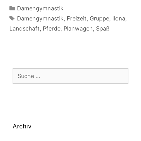
Kategorien
Damengymnastik
Schlagwörter
Damengymnastik
,
Freizeit
,
Gruppe
,
Ilona
,
Landschaft
,
Pferde
,
Planwagen
,
Spaß
Suche
nach:
Archiv