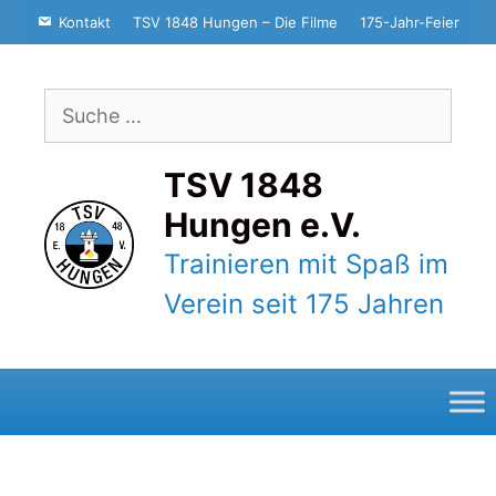
Zum
Kontakt
TSV 1848 Hungen – Die Filme
175-Jahr-Feier
Inhalt
springen
Suche
nach:
TSV 1848
Hungen e.V.
Trainieren mit Spaß im
Verein seit 175 Jahren